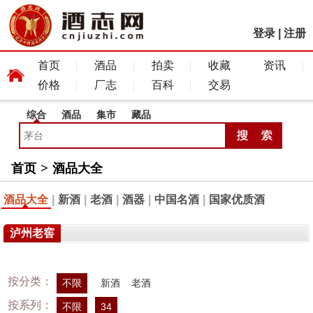
登录
|
注册
首页
酒品
拍卖
收藏
资讯
价格
厂志
百科
交易
综合
酒品
集市
藏品
首页
>
酒品大全
酒品大全
|
新酒
|
老酒
|
酒器
|
中国名酒
|
国家优质酒
泸州老窖
按分类：
不限
新酒
老酒
按系列：
不限
34