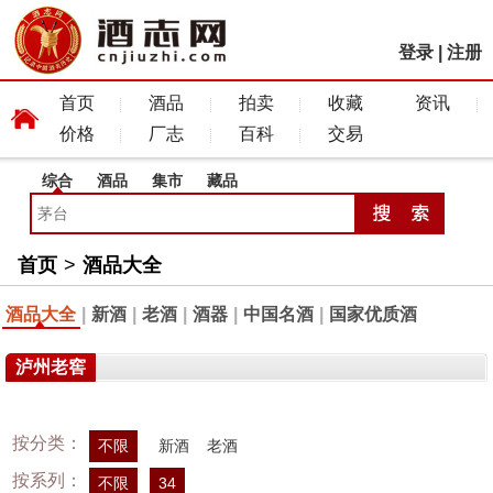
登录
|
注册
首页
酒品
拍卖
收藏
资讯
价格
厂志
百科
交易
综合
酒品
集市
藏品
首页
>
酒品大全
酒品大全
|
新酒
|
老酒
|
酒器
|
中国名酒
|
国家优质酒
泸州老窖
按分类：
不限
新酒
老酒
按系列：
不限
34