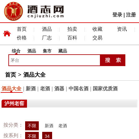
登录
|
注册
首页
酒品
拍卖
收藏
资讯
价格
厂志
百科
交易
综合
酒品
集市
藏品
首页
>
酒品大全
酒品大全
|
新酒
|
老酒
|
酒器
|
中国名酒
|
国家优质酒
泸州老窖
按分类：
不限
新酒
老酒
按系列：
不限
34