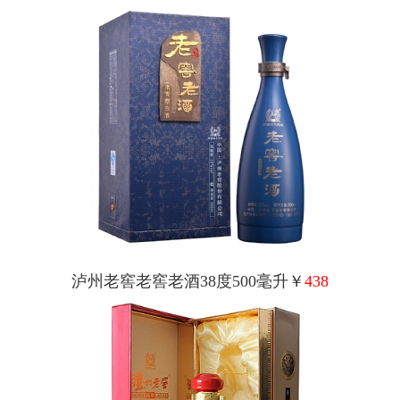
泸州老窖老窖老酒38度500毫升￥
438