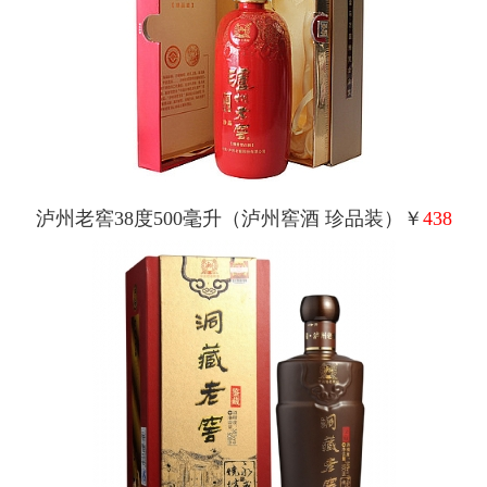
泸州老窖38度500毫升（泸州窖酒 珍品装）￥
438