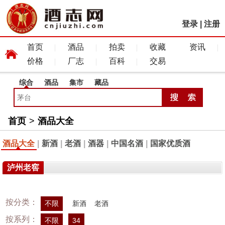
登录
|
注册
首页
酒品
拍卖
收藏
资讯
价格
厂志
百科
交易
综合
酒品
集市
藏品
首页
>
酒品大全
酒品大全
|
新酒
|
老酒
|
酒器
|
中国名酒
|
国家优质酒
泸州老窖
按分类：
不限
新酒
老酒
按系列：
不限
34