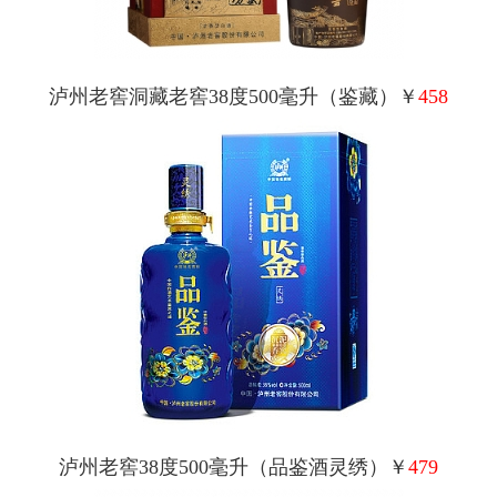
泸州老窖洞藏老窖38度500毫升（鉴藏）￥
458
泸州老窖38度500毫升（品鉴酒灵绣）￥
479