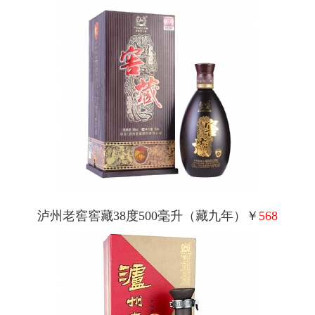
泸州老窖窖藏38度500毫升（藏九年）￥
568