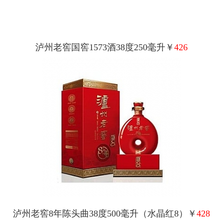
泸州老窖国窖1573酒38度250毫升￥
426
泸州老窖8年陈头曲38度500毫升（水晶红8）￥
428