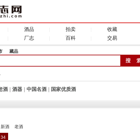
酒品
拍卖
收藏
厂志
百科
交易
市
藏品
全
老酒
|
酒器
|
中国名酒
|
国家优质酒
新酒
老酒
34