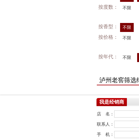
按度数：
不限
按香型：
不限
按价格：
不限
按年代：
不限
泸州老窖筛选
我是经销商
店 名：
联系人：
手 机：