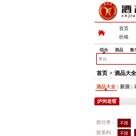
首页
价格
综合
酒品
集
首页
>
酒品大
酒品大全
|
新酒
|
泸州老窖
按分类：
不限
按系列：
不限