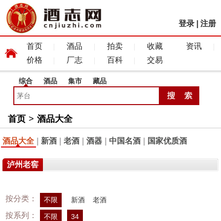
登录
|
注册
首页
酒品
拍卖
收藏
资讯
价格
厂志
百科
交易
综合
酒品
集市
藏品
首页
>
酒品大全
酒品大全
|
新酒
|
老酒
|
酒器
|
中国名酒
|
国家优质酒
泸州老窖
按分类：
不限
新酒
老酒
按系列：
不限
34