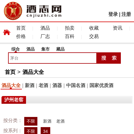
登录
|
注册
首页
酒品
拍卖
收藏
资讯
价格
厂志
百科
交易
综合
酒品
集市
藏品
首页
>
酒品大全
酒品大全
|
新酒
|
老酒
|
酒器
|
中国名酒
|
国家优质酒
泸州老窖
按分类：
不限
新酒
老酒
按系列：
不限
34