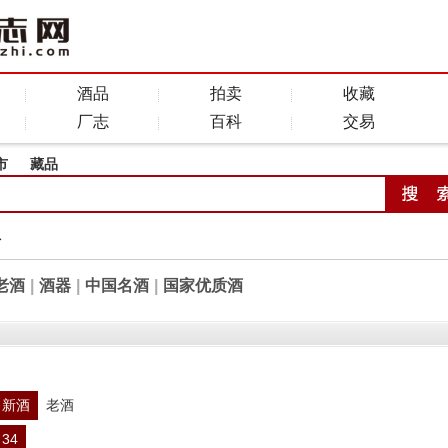
酒品
拍卖
收藏
厂志
百科
交易
市
藏品
全
老酒
|
酒器
|
中国名酒
|
国家优质酒
新酒
老酒
34