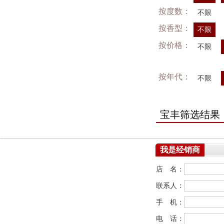
按度数：
不限
按香型：
不限
按价格：
不限
按年代：
不限
宝丰筛选结果
我是经销商
店 名：
联系人：
手 机：
电 话：