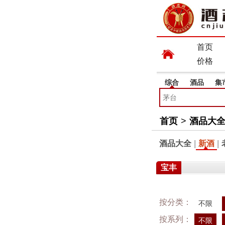
首页
价格
综合
酒品
集
首页
>
酒品大
酒品大全
|
新酒
|
宝丰
按分类：
不限
按系列：
不限