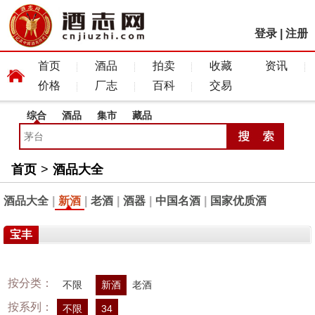
登录
|
注册
首页
酒品
拍卖
收藏
资讯
价格
厂志
百科
交易
综合
酒品
集市
藏品
首页
>
酒品大全
酒品大全
|
新酒
|
老酒
|
酒器
|
中国名酒
|
国家优质酒
宝丰
按分类：
不限
新酒
老酒
按系列：
不限
34