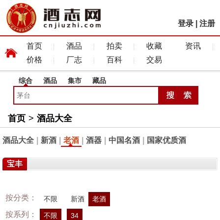
登录
|
注册
首页
酒品
拍卖
收藏
资讯
价格
厂志
百科
交易
综合
酒品
集市
藏品
首页
>
酒品大全
酒品大全
|
新酒
|
老酒
|
酒器
|
中国名酒
|
国家优质酒
宝丰
按分类：
不限
新酒
老酒
按系列：
不限
34