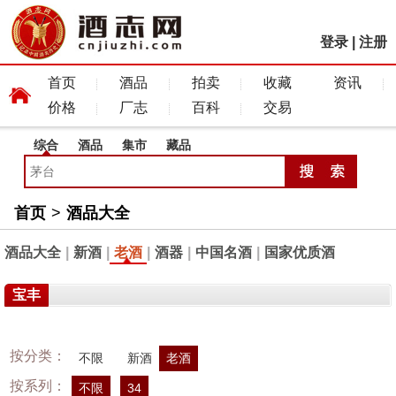
登录
|
注册
首页
酒品
拍卖
收藏
资讯
价格
厂志
百科
交易
综合
酒品
集市
藏品
首页
>
酒品大全
酒品大全
|
新酒
|
老酒
|
酒器
|
中国名酒
|
国家优质酒
宝丰
按分类：
不限
新酒
老酒
按系列：
不限
34