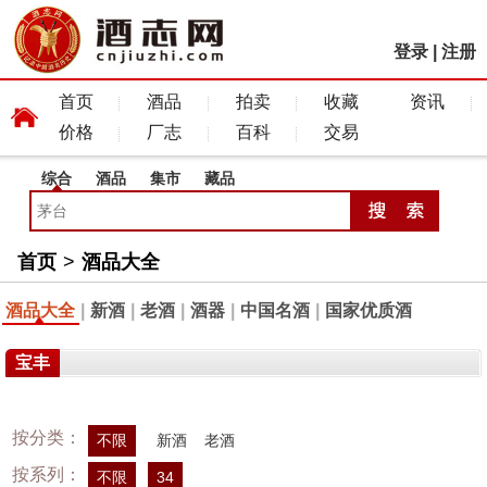
登录
|
注册
首页
酒品
拍卖
收藏
资讯
价格
厂志
百科
交易
综合
酒品
集市
藏品
首页
>
酒品大全
酒品大全
|
新酒
|
老酒
|
酒器
|
中国名酒
|
国家优质酒
宝丰
按分类：
不限
新酒
老酒
按系列：
不限
34