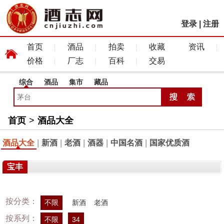
登录
|
注册
首页
酒品
拍卖
收藏
资讯
价格
厂志
百科
交易
综合
酒品
集市
藏品
首页
>
酒品大全
酒品大全
|
新酒
|
老酒
|
酒器
|
中国名酒
|
国家优质酒
宝丰
按分类：
不限
新酒
老酒
按系列：
不限
34