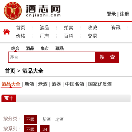
登录
|
注册
首页
酒品
拍卖
收藏
资讯
价格
厂志
百科
交易
综合
酒品
集市
藏品
首页
>
酒品大全
酒品大全
|
新酒
|
老酒
|
酒器
|
中国名酒
|
国家优质酒
宝丰
按分类：
不限
新酒
老酒
按系列：
不限
34