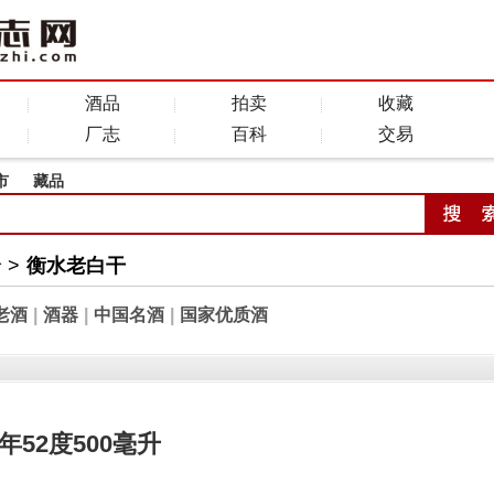
酒品
拍卖
收藏
厂志
百科
交易
市
藏品
全
>
衡水老白干
老酒
|
酒器
|
中国名酒
|
国家优质酒
年52度500毫升