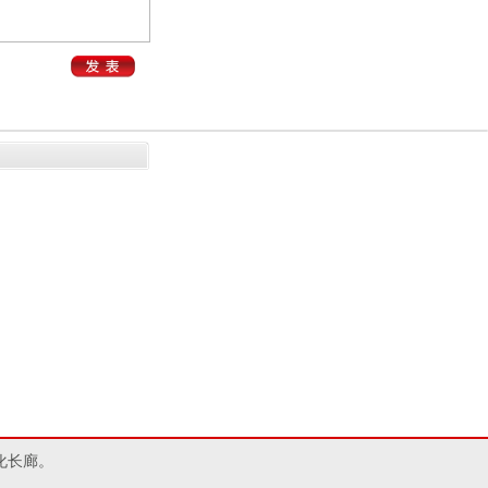
。
化长廊。