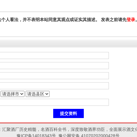
达个人看法，并不表明本站同意其观点或证实其描述。 发表之前请先
登录
：汇聚酒厂历史精髓，名酒百科全书，深度致敬酒界功臣，全面展示酒文
豫ICP备14018343号 豫公网安备 41070202000428号