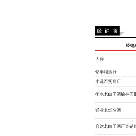
经销
大德
铭学烟酒行
小迳百货商店
衡水老白干酒榆林国
通业名烟名酒
容达老白干酒厂直销