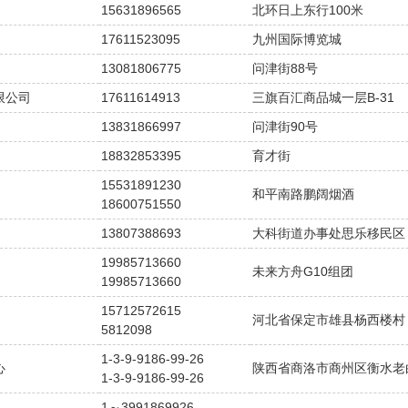
15631896565
北环日上东行100米
17611523095
九州国际博览城
13081806775
问津街88号
限公司
17611614913
三旗百汇商品城一层B-31
13831866997
问津街90号
18832853395
育才街
15531891230
和平南路鹏阔烟酒
18600751550
13807388693
大科街道办事处思乐移民区
19985713660
未来方舟G10组团
19985713660
15712572615
河北省保定市雄县杨西楼村
5812098
1-3-9-9186-99-26
心
陕西省商洛市商州区衡水老白
1-3-9-9186-99-26
1～3991869926