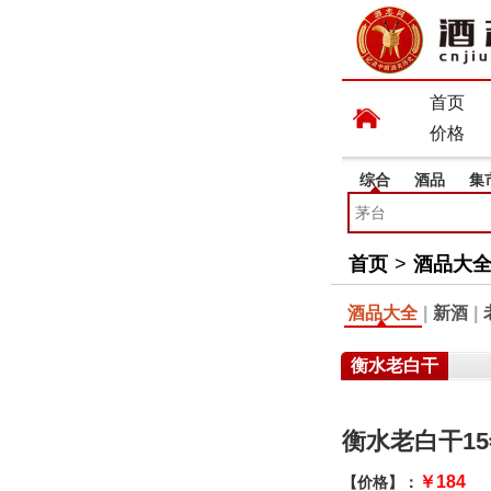
首页
价格
综合
酒品
集
首页
>
酒品大
酒品大全
|
新酒
|
衡水老白干
衡水老白干15
￥184
【价格】：