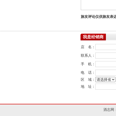
旅友评论仅供旅友表
我是经销商
店 名：
联系人：
手 机：
电 话：
区 域：
地 址：
酒志网