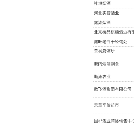
祚旭烟酒
河北实智酒业
鑫涛烟酒
北京御品棋楠酒业有
鑫旺老白干经销处
天兴君酒坊
鹏阔烟酒副食
顺涛农业
散飞酒集团有限公司
景章平价超市
国郡酒业商洛销售中