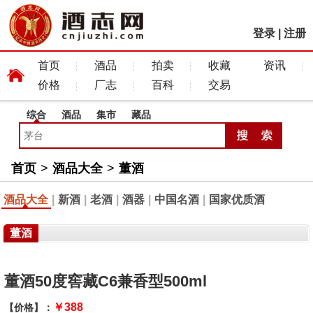
登录
|
注册
首页
酒品
拍卖
收藏
资讯
价格
厂志
百科
交易
综合
酒品
集市
藏品
首页
>
酒品大全
>
董酒
酒品大全
|
新酒
|
老酒
|
酒器
|
中国名酒
|
国家优质酒
董酒
董酒50度窖藏C6兼香型500ml
￥388
【价格】：