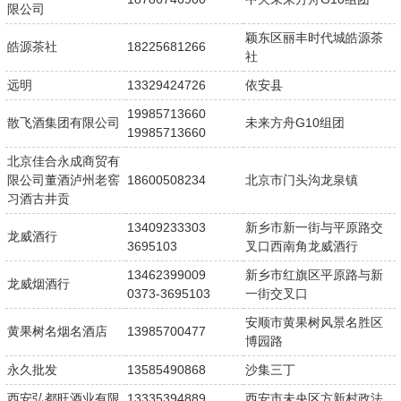
限公司
颖东区丽丰时代城皓源茶
皓源茶社
18225681266
社
远明
13329424726
依安县
19985713660
散飞酒集团有限公司
未来方舟G10组团
19985713660
北京佳合永成商贸有
限公司董酒泸州老窖
18600508234
北京市门头沟龙泉镇
习酒古井贡
13409233303
新乡市新一街与平原路交
龙威酒行
3695103
叉口西南角龙威酒行
13462399009
新乡市红旗区平原路与新
龙威烟酒行
0373-3695103
一街交叉口
安顺市黄果树风景名胜区
黄果树名烟名酒店
13985700477
博园路
永久批发
13585490868
沙集三丁
西安弘都旺酒业有限
13335394889
西安市未央区方新村政法