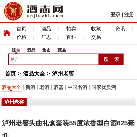
登录
|
注册
首页
酒品
拍卖
收藏
资讯
价格
厂志
百科
交易
综合
酒品
集市
藏品
首页
>
酒品大全
>
泸州老窖
酒品大全
|
新酒
|
老酒
|
酒器
|
中国名酒
|
国家优质酒
泸州老窖
泸州老窖头曲礼盒套装55度浓香型白酒625毫
升