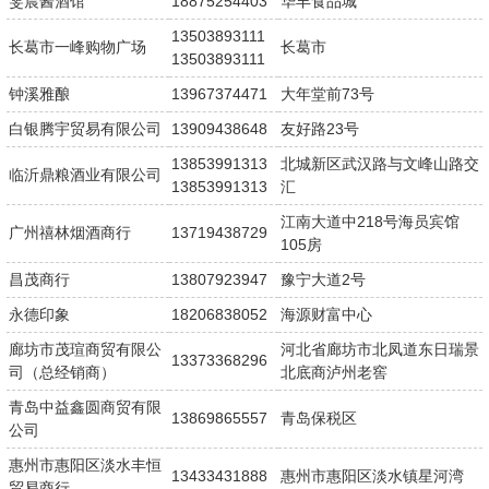
雯晨酱酒馆
18875254403
华丰食品城
13503893111
长葛市一峰购物广场
长葛市
13503893111
钟溪雅酿
13967374471
大年堂前73号
白银腾宇贸易有限公司
13909438648
友好路23号
13853991313
北城新区武汉路与文峰山路交
临沂鼎粮酒业有限公司
13853991313
汇
江南大道中218号海员宾馆
广州禧林烟酒商行
13719438729
105房
昌茂商行
13807923947
豫宁大道2号
永德印象
18206838052
海源财富中心
廊坊市茂瑄商贸有限公
河北省廊坊市北凤道东日瑞景
13373368296
司（总经销商）
北底商泸州老窖
青岛中益鑫圆商贸有限
13869865557
青岛保税区
公司
惠州市惠阳区淡水丰恒
13433431888
惠州市惠阳区淡水镇星河湾
贸易商行