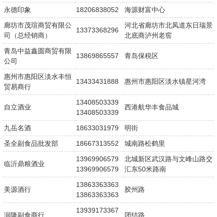
永德印象
18206838052
海源财富中心
廊坊市茂瑄商贸有限公
河北省廊坊市北凤道东日瑞景
13373368296
司（总经销商）
北底商泸州老窖
青岛中益鑫圆商贸有限
13869865557
青岛保税区
公司
惠州市惠阳区淡水丰恒
13433431888
惠州市惠阳区淡水镇星河湾
贸易商行
13408503339
自立酒业
西港航华丰食品城
13408503339
九岳名酒
18633031979
明街
圣全副食品批发部
18667313552
城南路松鹤里
13969906579
北城新区武汉路与文峰山路交
临沂鼎粮酒业
13969906579
汇东50米路南
13863363363
美源酒行
胶州路
13863363363
13939173367
润隆副食商行
团结路