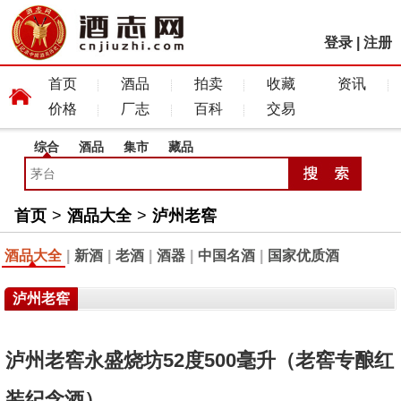
登录
|
注册
首页
酒品
拍卖
收藏
资讯
价格
厂志
百科
交易
综合
酒品
集市
藏品
首页
>
酒品大全
>
泸州老窖
酒品大全
|
新酒
|
老酒
|
酒器
|
中国名酒
|
国家优质酒
泸州老窖
泸州老窖永盛烧坊52度500毫升（老窖专酿红
装纪念酒）.