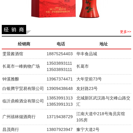
更多>>
经销商
电话
地址
雯晨酱酒馆
18875254403
华丰食品城
13503893111
长葛市一峰购物广场
长葛市
13503893111
钟溪雅酿
13967374471
大年堂前73号
白银腾宇贸易有限公司
13909438648
友好路23号
13853991313
北城新区武汉路与文峰山路交
临沂鼎粮酒业有限公司
13853991313
汇
江南大道中218号海员宾馆
广州禧林烟酒商行
13719438729
105房
昌茂商行
13807923947
豫宁大道2号