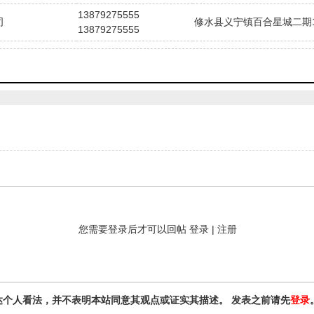
13879275555
司
修水县义宁镇百合星城二期10
13879275555
您需要登录后才可以回帖
登录
|
注册
达个人看法，并不表明本站同意其观点或证实其描述。 发表之前请先
登录