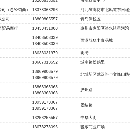
18206838052
海源财富中心
公司（总经销商）
13373368296
河北省廊坊市北凤道东日瑞
限公司
13869865557
青岛保税区
恒贸易商行
13433431888
惠州市惠阳区淡水镇星河湾
13408503339
西港航华丰食品城
13408503339
18633031979
明街
18667313552
城南路松鹤里
13969906579
北城新区武汉路与文峰山路
13969906579
13863363363
胶州路
13863363363
13939173367
团结路
13939173367
13253255557
中华大街
13678278096
骏东商业广场