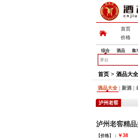
首页
价格
综合
酒品
集
首页
>
酒品大
酒品大全
|
新酒
|
泸州老窖
泸州老窖精品
￥38
【价格】：