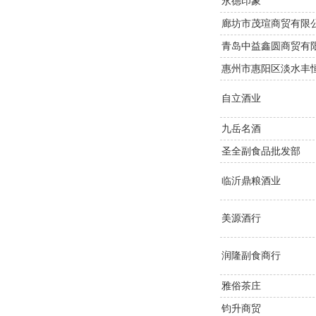
永德印象
廊坊市茂瑄商贸有限
青岛中益鑫圆商贸有
惠州市惠阳区淡水丰
自立酒业
九岳名酒
圣全副食品批发部
临沂鼎粮酒业
美源酒行
润隆副食商行
雅俗茶庄
钧升商贸