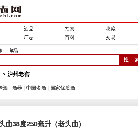
酒品
拍卖
收藏
厂志
百科
交易
市
藏品
全
>
泸州老窖
老酒
|
酒器
|
中国名酒
|
国家优质酒
头曲38度250毫升（老头曲）