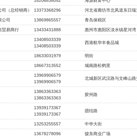
18206838052
海源财富中心
公司（总经销商）
13373368296
河北省廊坊市北凤道东日瑞
限公司
13869865557
青岛保税区
恒贸易商行
13433431888
惠州市惠阳区淡水镇星河湾
13408503339
西港航华丰食品城
13408503339
18633031979
明街
18667313552
城南路松鹤里
13969906579
北城新区武汉路与文峰山路
13969906579
13863363363
胶州路
13863363363
13939173367
团结路
13939173367
13253255557
中华大街
13678278096
骏东商业广场