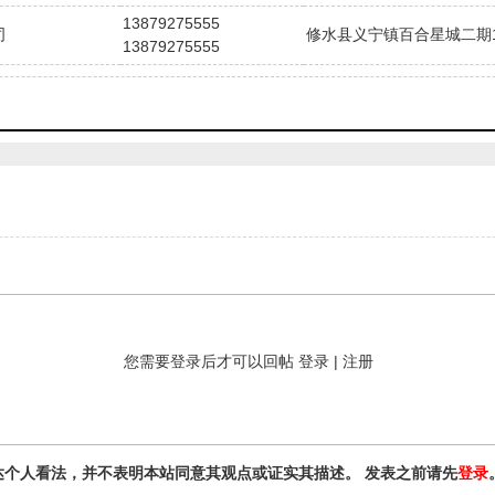
13879275555
司
修水县义宁镇百合星城二期10
13879275555
您需要登录后才可以回帖
登录
|
注册
达个人看法，并不表明本站同意其观点或证实其描述。 发表之前请先
登录