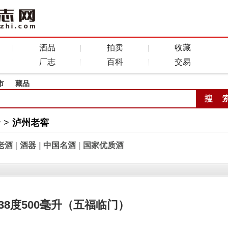
酒品
拍卖
收藏
厂志
百科
交易
市
藏品
全
>
泸州老窖
老酒
|
酒器
|
中国名酒
|
国家优质酒
38度500毫升（五福临门）