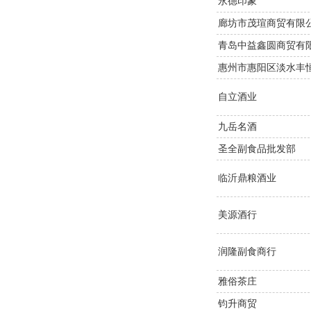
永德印象
廊坊市茂瑄商贸有限
青岛中益鑫圆商贸有
惠州市惠阳区淡水丰
自立酒业
九岳名酒
圣全副食品批发部
临沂鼎粮酒业
美源酒行
润隆副食商行
雅俗茶庄
钧升商贸