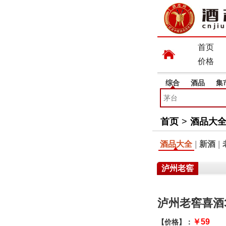
首页
价格
综合
酒品
集
首页
>
酒品大
酒品大全
|
新酒
|
泸州老窖
泸州老窖喜酒
￥59
【价格】：