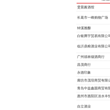
雯晨酱酒馆
长葛市一峰购物广场
钟溪雅酿
白银腾宇贸易有限公
临沂鼎粮酒业有限公
广州禧林烟酒商行
昌茂商行
永德印象
廊坊市茂瑄商贸有限
青岛中益鑫圆商贸有
惠州市惠阳区淡水丰
自立酒业