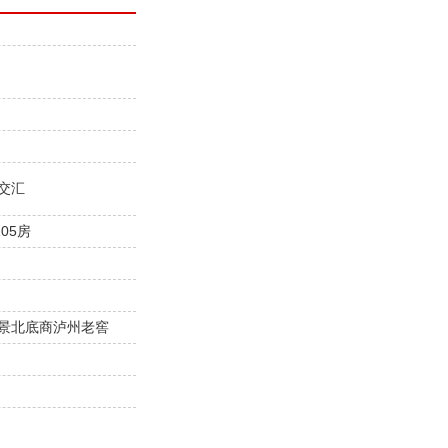
交汇
05房
景北底商泸州老窖