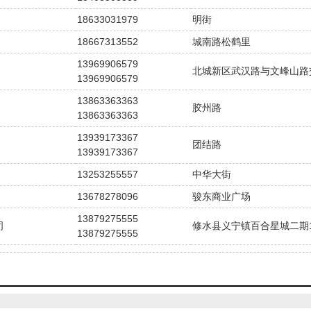
18633031979
明街
18667313552
城南路松鹤里
13969906579
北城新区武汉路与文峰山路
13969906579
13863363363
胶州路
13863363363
13939173367
团结路
13939173367
13253255557
中华大街
13678278096
骏东商业广场
13879275555
司
修水县义宁镇百合星城二期10
13879275555