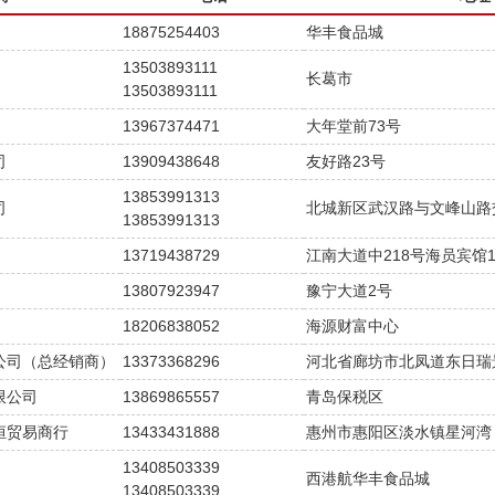
18875254403
华丰食品城
13503893111
长葛市
13503893111
13967374471
大年堂前73号
司
13909438648
友好路23号
13853991313
司
北城新区武汉路与文峰山路
13853991313
13719438729
江南大道中218号海员宾馆1
13807923947
豫宁大道2号
18206838052
海源财富中心
公司（总经销商）
13373368296
河北省廊坊市北凤道东日瑞
限公司
13869865557
青岛保税区
恒贸易商行
13433431888
惠州市惠阳区淡水镇星河湾
13408503339
西港航华丰食品城
13408503339