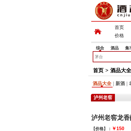
首页
价格
综合
酒品
集
首页
>
酒品大
酒品大全
|
新酒
|
泸州老窖
泸州老窖龙香醇
￥150
【价格】：