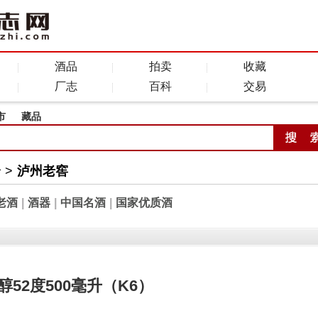
酒品
拍卖
收藏
厂志
百科
交易
市
藏品
全
>
泸州老窖
老酒
|
酒器
|
中国名酒
|
国家优质酒
52度500毫升（K6）