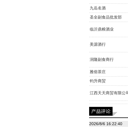
九岳名酒
圣全副食品批发部
临沂鼎粮酒业
美源酒行
润隆副食商行
雅俗茶庄
钧升商贸
江西天天商贸有限公
2026/8/6 16:22:40