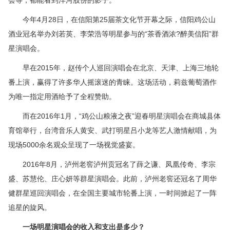
会等，都能看到洋河股份的影子。
今年4月28日，在信阳第25届茶文化节开幕之际，信阳鸡公山
酒业冠名举办刘若英、李荣浩等明星参与的“茶香酒浓?醉美信阳”群
星演唱会。
早在2015年，赵传个人巡回演唱会在北京、天津、上海三地轮
番上演，赢得了许多华人摇滚迷的青睐。这场活动，莉兹葡萄酒作
为唯一指定用酒给予了全程赞助。
而在2016年1月，“鸡公山粮液之夜”迎春明星演唱会在商城县体
育馆举行，台湾音乐人黄安、武打明星吕小龙等艺人激情献唱，为
现场5000余名观众呈现了一场视觉盛宴。
2016年8月，泸州老窖泸州贡冠名了薛之谦、凤凰传奇、李宗
盛、苏慧伦、庄心妍等群星演唱会。此前，泸州老窖还冠名了周华
健群星巡回演唱会，在全国主要城市轮番上演，一时间掀起了一阵
追星的旋风。
一场明星演唱会的收入和支出是多少？