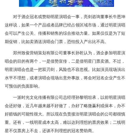
对于酒企冠名或赞助明星演唱会一事，亮剑咨询董事长牛恩坤
这样说，如果一个产品或者品牌已经占领区域市场，通过明星演唱
会可以产生公关、传播和销售的综合推动力量。如果仅仅是为了短
期促销，比如卖酒送演唱会门票，恐怕投入产出比不高。
郑州致俊营销策划有限公司董事长孙乾认为，酒企参加明星演
唱会的目的有两个，一是借势宣传，二是借明星门票卖酒。不过，
明星演唱会也是一把双刃剑，风险也不容忽视。比如演员现场演出
水平不理想，或者演唱会现场出意外事故，将会对冠名企业产生不
可预估的负面影响。
一派时光文化传播有限公司总经理孙黎明坦承，以前明星演唱
会还好做，近几年越来越不好做了，办好了略微赢利或保本，办不
好赔钱的可能性很大。所以现在负责接洽明星演唱会的公司都很慎
重。还有，一线明星成本太高，难以达到理想的票房效果；二线明
星不仅票房上不去，还谈不到理想的冠名赞助商。