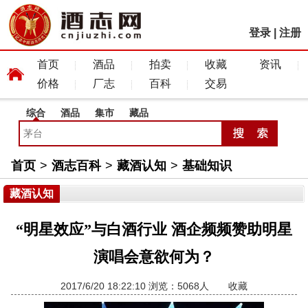
登录
|
注册
首页
酒品
拍卖
收藏
资讯
价格
厂志
百科
交易
综合
酒品
集市
藏品
首页
>
酒志百科
>
藏酒认知
>
基础知识
藏酒认知
“明星效应”与白酒行业 酒企频频赞助明星
演唱会意欲何为？
2017/6/20 18:22:10 浏览：5068人
收藏