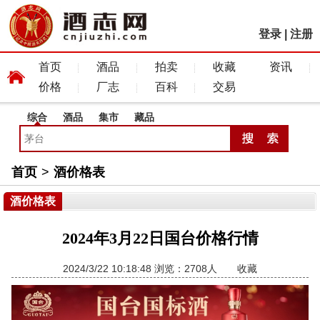
登录
|
注册
首页
酒品
拍卖
收藏
资讯
价格
厂志
百科
交易
综合
酒品
集市
藏品
首页
>
酒价格表
酒价格表
2024年3月22日国台价格行情
2024/3/22 10:18:48 浏览：2708人
收藏