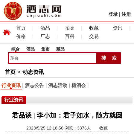
登录
|
注册
首页
酒品
拍卖
收藏
资讯
价格
厂志
百科
交易
综合
酒品
集市
藏品
首页
>
动态资讯
行业资讯
|
酒志公告
|
酒志活动
|
糖酒会
|
行业资讯
君品谈 | 李小加：君子如水，随方就圆
2023/5/25 12:18:56 浏览：3376人
收藏