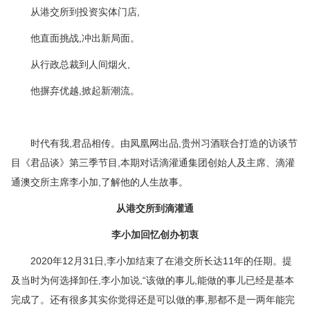
从港交所到投资实体门店,
他直面挑战,冲出新局面。
从行政总裁到人间烟火,
他摒弃优越,掀起新潮流。
时代有我,君品相传。由凤凰网出品,贵州习酒联合打造的访谈节
目《君品谈》第三季节目,本期对话滴灌通集团创始人及主席、滴灌
通澳交所主席李小加,了解他的人生故事。
从港交所到滴灌通
李小加回忆创办初衷
2020年12月31日,李小加结束了在港交所长达11年的任期。提
及当时为何选择卸任,李小加说,“该做的事儿,能做的事儿已经是基本
完成了。还有很多其实你觉得还是可以做的事,那都不是一两年能完