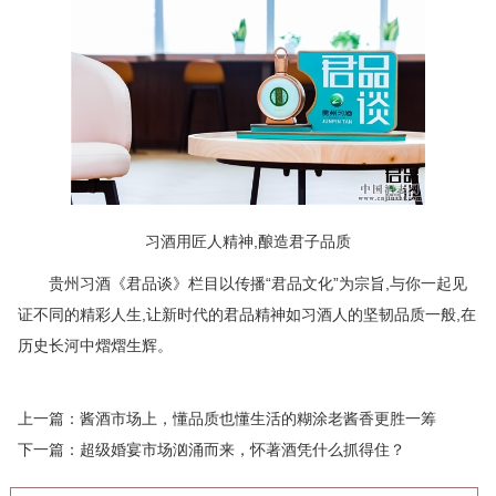
习酒用匠人精神,酿造君子品质
贵州习酒《君品谈》栏目以传播“君品文化”为宗旨,与你一起见
证不同的精彩人生,让新时代的君品精神如习酒人的坚韧品质一般,在
历史长河中熠熠生辉。
上一篇：
酱酒市场上，懂品质也懂生活的糊涂老酱香更胜一筹
下一篇：
超级婚宴市场汹涌而来，怀著酒凭什么抓得住？