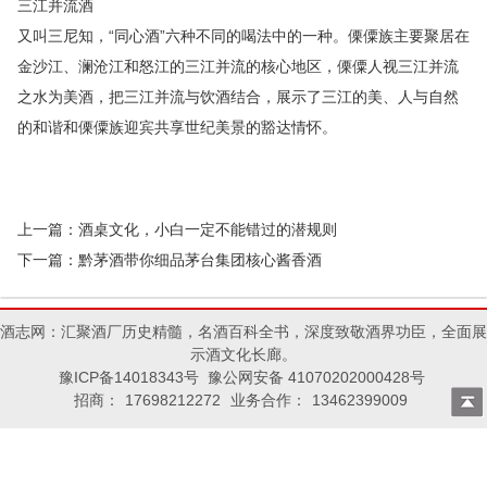
三江并流酒
又叫三尼知，“同心酒”六种不同的喝法中的一种。傈僳族主要聚居在
金沙江、澜沧江和怒江的三江并流的核心地区，傈僳人视三江并流
之水为美酒，把三江并流与饮酒结合，展示了三江的美、人与自然
的和谐和傈僳族迎宾共享世纪美景的豁达情怀。
上一篇：
酒桌文化，小白一定不能错过的潜规则
下一篇：
黔茅酒带你细品茅台集团核心酱香酒
酒志网：汇聚酒厂历史精髓，名酒百科全书，深度致敬酒界功臣，全面展
示酒文化长廊。
豫ICP备14018343号 豫公网安备 41070202000428号
招商：
17698212272
业务合作：
13462399009