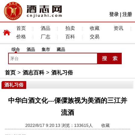
登录
|
注册
首页
酒品
拍卖
收藏
资讯
价格
厂志
百科
交易
综合
酒品
集市
藏品
首页
>
酒志百科
>
酒礼习俗
酒礼习俗
中华白酒文化---傈僳族视为美酒的三江并
流酒
2022/8/17 9:20:13 浏览：133615人
收藏